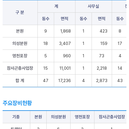
계
사무실
창
구 분
동수
면적
동수
면적
동수
본원
9
1,868
1
423
8
의성분원
18
3,407
1
159
17
영천포장
5
960
1
73
4
잠사곤충사업장
15
11,001
1
2,218
14
합 계
47
17,236
4
2,873
43
주요장비현황
기종
본원
의성분원
영천포장
잠사곤충사업장