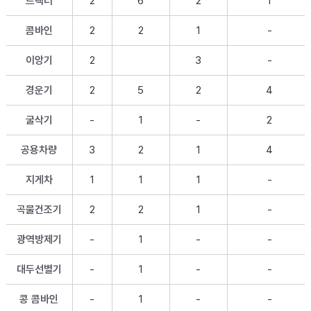
트랙터
2
6
2
1
콤바인
2
2
1
-
이앙기
2
3
-
경운기
2
5
2
4
굴삭기
-
1
-
2
공용차량
3
2
1
4
지게차
1
1
1
-
곡물건조기
2
2
1
-
광역방제기
-
1
-
-
대두선별기
-
1
-
-
콩 콤바인
-
1
-
-