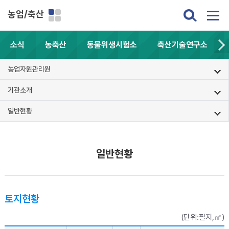
농업/축산
소식
농축산
동물위생시험소
축산기술연구소
농업자원관리원
기관소개
일반현황
일반현황
토지현황
(단위:필지,㎡)