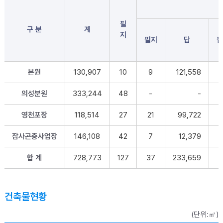
필
구 분
계
지
필지
답
필
본원
130,907
10
9
121,558
의성분원
333,244
48
-
-
4
영천포장
118,514
27
21
99,722
잠사곤충사업장
146,108
42
7
12,379
1
합 계
728,773
127
37
233,659
6
건축물현황
(단위:㎡)