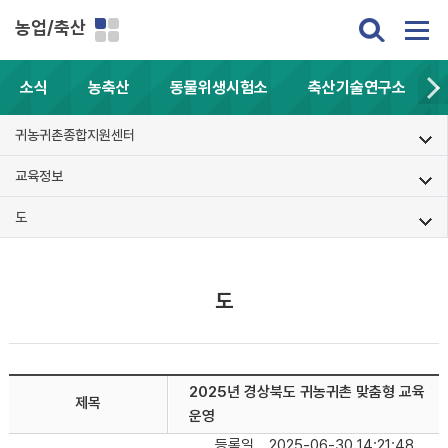
농업/축산
소식
농축산
동물위생시험소
축산기술연구소
귀농귀촌종합지원센터
교육정보
도
도
2025년 경상북도 귀농귀촌 맞춤형 교육
제목
운영
등록일
2025-06-30 14:21:48