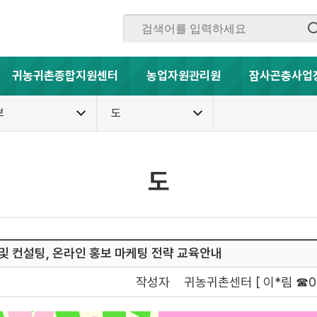
귀농귀촌종합지원센터
농업자원관리원
잠사곤충사업
보
도
도
및 컨설팅, 온라인 홍보 마케팅 전략 교육안내
작성자
귀농귀촌센터 [ 이*림 ☎054