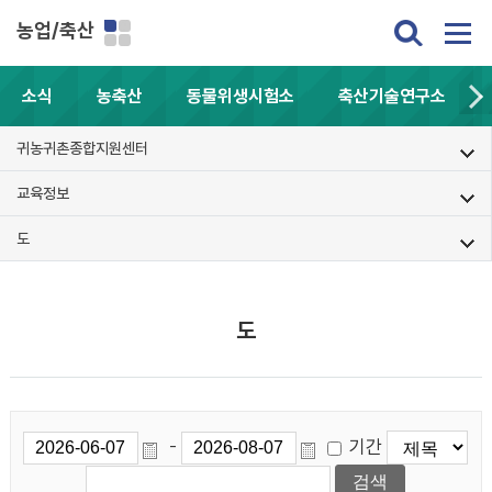
농업/축산
소식
농축산
동물위생시험소
축산기술연구소
귀농귀촌종합지원센터
교육정보
도
도
기간
-