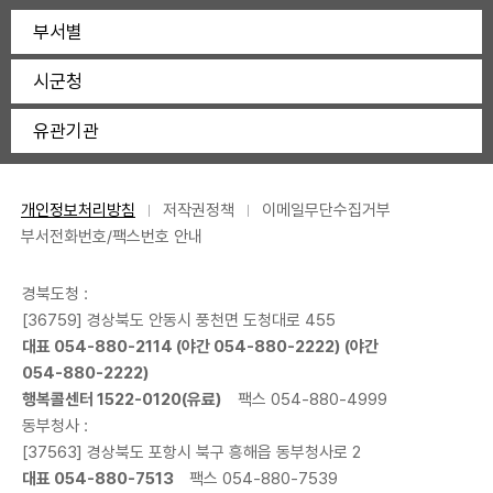
부서별
시군청
유관기관
개인정보처리방침
저작권정책
이메일무단수집거부
부서전화번호/팩스번호 안내
경북도청 :
[36759] 경상북도 안동시 풍천면 도청대로 455
대표
054-880-2114
(야간
054-880-2222
) (야간
054-880-2222
)
행복콜센터
1522-0120
(유료)
팩스 054-880-4999
동부청사 :
[37563] 경상북도 포항시 북구 흥해읍 동부청사로 2
대표
054-880-7513
팩스 054-880-7539