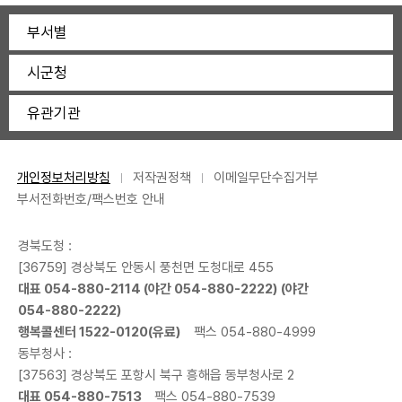
부서별
시군청
유관기관
개인정보처리방침
저작권정책
이메일무단수집거부
부서전화번호/팩스번호 안내
경북도청 :
[36759] 경상북도 안동시 풍천면 도청대로 455
대표
054-880-2114
(야간
054-880-2222
) (야간
054-880-2222
)
행복콜센터
1522-0120
(유료)
팩스 054-880-4999
동부청사 :
[37563] 경상북도 포항시 북구 흥해읍 동부청사로 2
대표
054-880-7513
팩스 054-880-7539