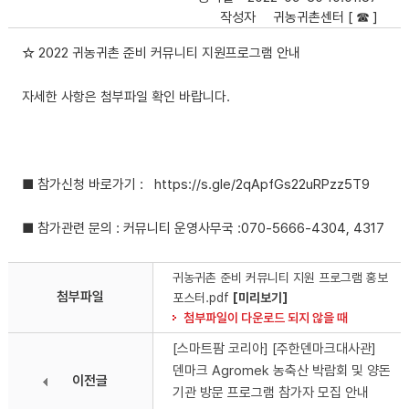
작성자
귀농귀촌센터 [ ☎ ]
☆ 2022 귀농귀촌 준비 커뮤니티 지원프로그램 안내
자세한 사항은 첨부파일 확인 바랍니다.
■ 참가신청 바로가기 : https://s.gle/2qApfGs22uRPzz5T9
■ 참가관련 문의 : 커뮤니티 운영사무국 :070-5666-4304, 4317
귀농귀촌 준비 커뮤니티 지원 프로그램 홍보
첨부파일
포스터.pdf
[미리보기]
첨부파일이 다운로드 되지 않을 때
[스마트팜 코리아] [주한덴마크대사관]
덴마크 Agromek 농축산 박람회 및 양돈
이전글
기관 방문 프로그램 참가자 모집 안내