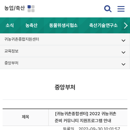
농업/축산
소식
농축산
동물위생시험소
축산기술연구소
귀농귀촌종합지원센터
교육정보
중앙부처
중앙부처
[귀농귀촌종합센터] 2022 귀농귀촌
제목
준비 커뮤니티 지원프로그램 안내
등록일
2022-09-30 10:01:57