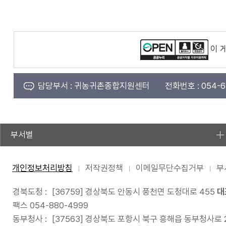
이 
담당부서 :
귀농귀촌종합지원센터
전화번호 :
054-6
부서별
개인정보처리방침
저작권정책
이메일무단수집거부
부
경북도청 :
[36759] 경상북도 안동시 풍천면 도청대로 455
대
팩스 054-880-4999
동부청사 :
[37563] 경상북도 포항시 북구 흥해읍 동부청사로 