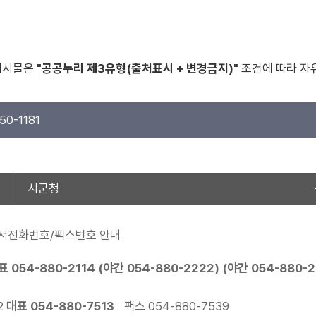
게시물은
"공공누리 제3유형(출처표시 + 변경금지)"
조건에 따라 자
50-1181
시군청
서전화번호/팩스번호 안내
표
054-880-2114
(야간
054-880-2222
) (야간
054-880-
2
대표
054-880-7513
팩스 054-880-7539