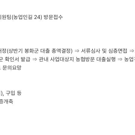
지원팀(농업인길 24) 방문접수
정(상반기 봉화군 대출 총액결정) ⇒ 서류심사 및 심층면접 ⇒
화군 확인서 발급 ⇒ 관내 사업대상지 농협방문 대출실행 ⇒ 농업
로 문의요망
), 구입 등
 증개축