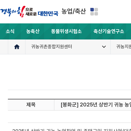
농업/축산
소식
농축산
동물위생시험소
축산기술연구소
귀농귀촌종합지원센터
귀농지
제목
[봉화군] 2025년 상반기 귀농 