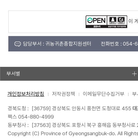
이 
담당부서 :
귀농귀촌종합지원센터
전화번호 :
054-6
부서별
개인정보처리방침
저작권정책
이메일무단수집거부
부
경북도청 :
[36759] 경상북도 안동시 풍천면 도청대로 455
대
팩스 054-880-4999
동부청사 :
[37563] 경상북도 포항시 북구 흥해읍 동부청사로 
Copyright (C) Province of Gyeongsangbuk-do. All Right