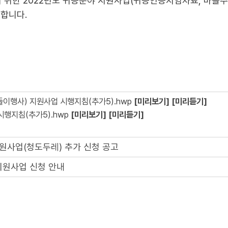
위한 2022년도 귀농분야 지원사업(귀농인농지임차료, 마을주
고합니다.
이행사) 지원사업 시행지침(추가5).hwp
[미리보기]
[미리듣기]
시행지침(추가5).hwp
[미리보기]
[미리듣기]
지원사업(청도두레) 추가 신청 공고
지원사업 신청 안내