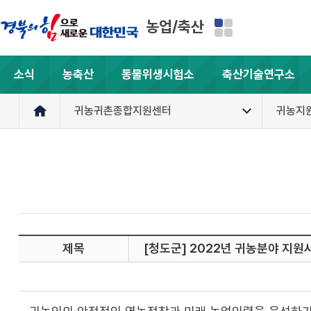
농업/축산
소식
농축산
동물위생시험소
축산기술연구소
귀농귀촌종합지원센터
귀농지
제목
[청도군] 2022년 귀농분야 지