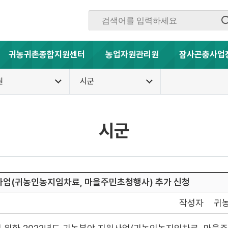
귀농귀촌종합지원센터
농업자원관리원
잠사곤충사업
원
시군
시군
원사업(귀농인농지임차료, 마을주민초청행사) 추가 신청
작성자
귀농