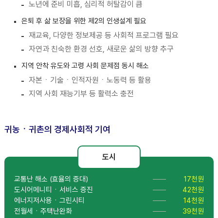
노년에 준비 미흡, 심리적 허탈감이 큼
은퇴 후 삶 보장을 위한 제2의 인생설계 필요
재교육, 다양한 정보제공 등 사회적 프로그램 필요
자연과 친숙한 환경 선호, 새로운 삶의 방향 추구
지역 안착 유도와 고령 사회 문제점 동시 해소
자본ㆍ기술ㆍ인적자원ㆍ노동력 등 활용
지역 사회 재능기부 등 활력소 충전
귀농ㆍ귀촌의 경제사회적 기여
도시
교통난 해소 (효율의 증대)
17천원
도시어메니티ㆍ서비스 증진
42천원
에너지저사용ㆍ그린시티
14천원
전월세ㆍ주택난완화
39천원