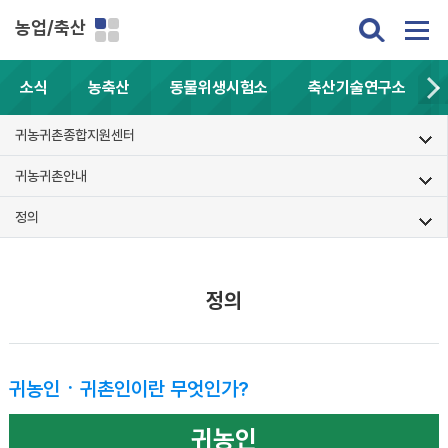
농업/축산
소식
농축산
동물위생시험소
축산기술연구소
귀농귀촌종합지원센터
귀농귀촌안내
정의
정의
귀농인ㆍ귀촌인이란 무엇인가?
귀농인