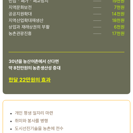
빈집ㆍ폐가ㆍ폐교방지
19천원
지역문화보전
7천원
공공지원확대
14천원
지역산업확대재생산
18천원
상업과 재래상권의 부활
6천원
농촌관광진흥
17천원
30년을 농산어촌에서 산다면
약 8천만원의 농촌생산성 증대
한달 22만원의 효과
개인 평생 일자리 마련
취미와 봉사를 병행
도시선진기술을 농촌에 전수