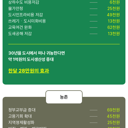
상하수도 비용저감
6천원
물가안정
25천원
도시인프라비용 저감
49천원
쓰레기ㆍ도시미화비용
13천원
교육여건 완화
62천원
도새공해 저감
13천원
30년을 도시에서 떠나 귀농한다면
약 1억원의 도시생산성 증대
한달 28만원의 효과
농촌
정부교부금 증대
69천원
고용기회 확대
45천원
지역졍제활성화
25천원