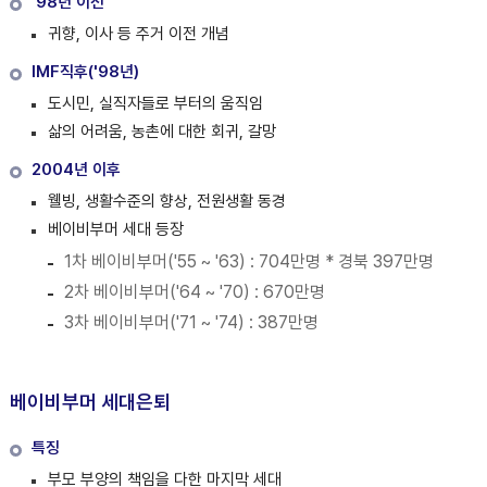
'98년 이전
귀향, 이사 등 주거 이전 개념
IMF직후('98년)
도시민, 실직자들로 부터의 움직임
삶의 어려움, 농촌에 대한 회귀, 갈망
2004년 이후
웰빙, 생활수준의 향상, 전원생활 동경
베이비부머 세대 등장
1차 베이비부머('55 ~ '63) : 704만명
* 경북 397만명
2차 베이비부머('64 ~ '70) : 670만명
3차 베이비부머('71 ~ '74) : 387만명
베이비부머 세대은퇴
특징
부모 부양의 책임을 다한 마지막 세대