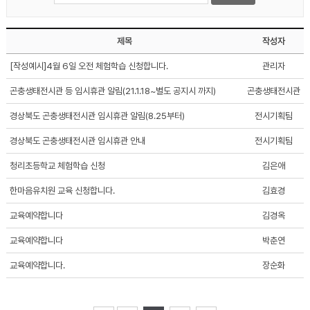
제목
작성자
[작성예시]4월 6일 오전 체험학습 신청합니다.
관리자
곤충생태전시관 등 임시휴관 알림(21.1.18~별도 공지시 까지)
곤충생태전시관
경상북도 곤충생태전시관 임시휴관 알림(8.25부터)
전시기획팀
경상북도 곤충생태전시관 임시휴관 안내
전시기획팀
청리초등학교 체험학습 신청
김은애
한마음유치원 교육 신청합니다.
김효경
교육예약합니다
김경옥
교육예약합니다
박춘연
교육예약합니다.
장순화