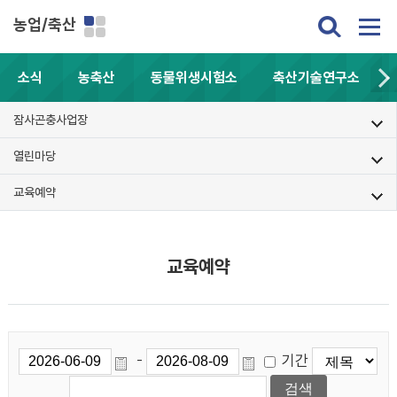
농업/축산
소식
농축산
동물위생시험소
축산기술연구소
잠사곤충사업장
열린마당
교육예약
교육예약
기간
-