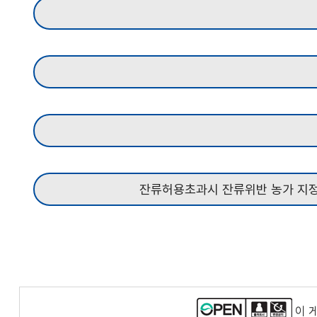
잔류허용초과시 잔류위반 농가 지정,
이 