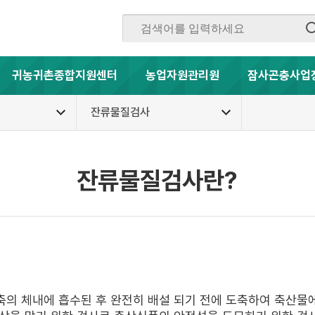
귀농귀촌종합지원센터
농업자원관리원
잠사곤충사업
잔류물질검사
잔류물질검사란?
의 체내에 흡수된 후 완전히 배설 되기 전에 도축하여 축산물