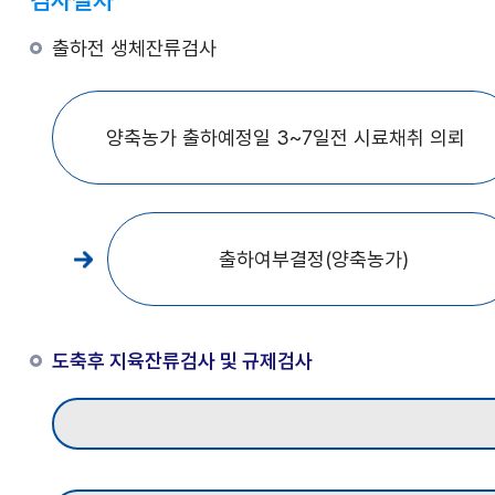
검사절차
출하전 생체잔류검사
양축농가 출하예정일 3~7일전 시료채취 의뢰
출하여부결정(양축농가)
도축후 지육잔류검사 및 규제검사