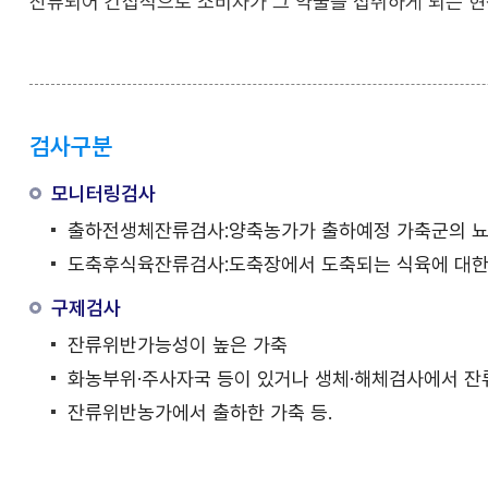
잔류되어 간접적으로 소비자가 그 약물을 섭취하게 되는 현
검사구분
모니터링검사
출하전생체잔류검사:양축농가가 출하예정 가축군의 뇨
도축후식육잔류검사:도축장에서 도축되는 식육에 대한
구제검사
잔류위반가능성이 높은 가축
화농부위·주사자국 등이 있거나 생체·해체검사에서 잔
잔류위반농가에서 출하한 가축 등.