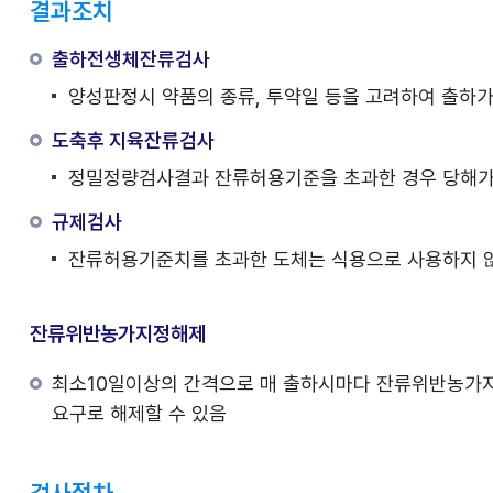
결과조치
출하전생체잔류검사
양성판정시 약품의 종류, 투약일 등을 고려하여 출하
도축후 지육잔류검사
정밀정량검사결과 잔류허용기준을 초과한 경우 당해가축
규제검사
잔류허용기준치를 초과한 도체는 식용으로 사용하지 
잔류위반농가지정해제
최소10일이상의 간격으로 매 출하시마다 잔류위반농가지
요구로 해제할 수 있음