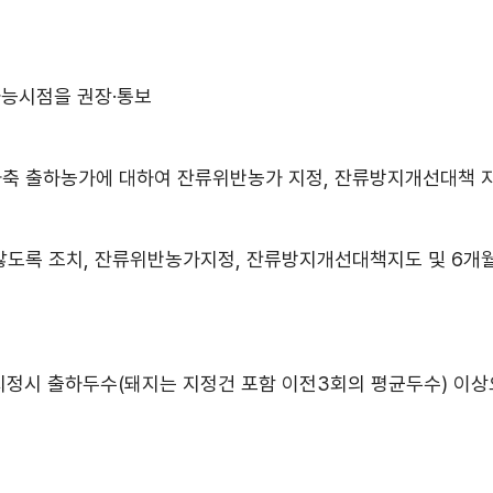
가능시점을 권장·통보
 출하농가에 대하여 잔류위반농가 지정, 잔류방지개선대책 지
않도록 조치, 잔류위반농가지정, 잔류방지개선대책지도 및 6개
정시 출하두수(돼지는 지정건 포함 이전3회의 평균두수) 이상