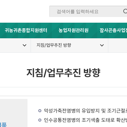
귀농귀촌종합지원센터
농업자원관리원
잠사곤충사업
지침/업무추진 방향
지침/업무추진 방향
악성가축전염병의 유입방지 및 조기근절
인수공통전염병의 조기색출 도태로 확산방
식품