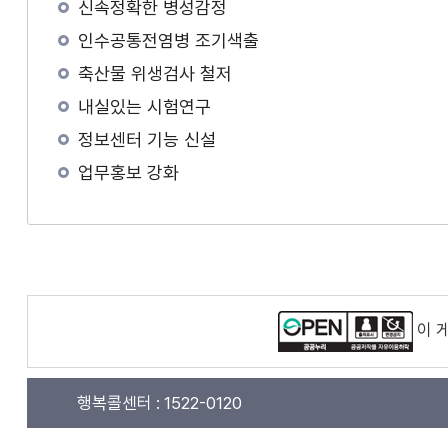
신속정확한 병성감정
인수공통전염병 조기색출
축산물 위생검사 철저
내실있는 시험연구
정보센터 기능 신설
업무홍보 강화
이 
행복콜센터 :
1522-0120