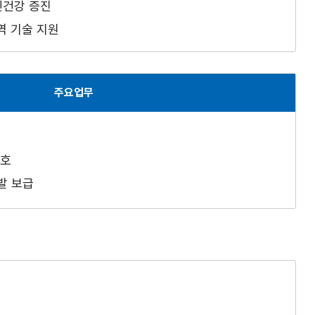
민건강 증진
역 기술 지원
주요업무
보호
발 보급