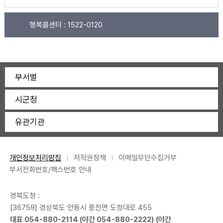
행복콜센터 :
1522-0120
부서별
시군청
유관기관
개인정보처리방침
저작권정책
이메일무단수집거부
부서전화번호/팩스번호 안내
경북도청 :
[36759] 경상북도 안동시 풍천면 도청대로 455
대표
054-880-2114
(야간
054-880-2222
) (야간