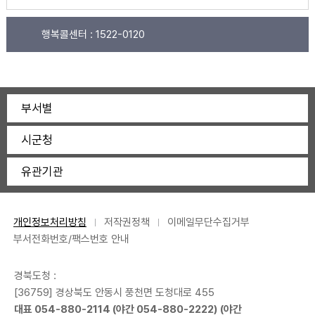
행복콜센터 :
1522-0120
부서별
시군청
유관기관
개인정보처리방침
저작권정책
이메일무단수집거부
부서전화번호/팩스번호 안내
경북도청 :
[36759] 경상북도 안동시 풍천면 도청대로 455
대표
054-880-2114
(야간
054-880-2222
) (야간