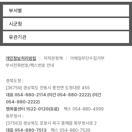
부서별
시군청
유관기관
개인정보처리방침
저작권정책
이메일무단수집거부
부서전화번호/팩스번호 안내
경북도청 :
[36759] 경상북도 안동시 풍천면 도청대로 455
대표
054-880-2114
(야간
054-880-2222
) (야간
054-880-2222
)
행복콜센터
1522-0120
(유료)
팩스 054-880-4999
동부청사 :
[37563] 경상북도 포항시 북구 흥해읍 동부청사로 2
대표
054-880-7513
팩스 054-880-7539