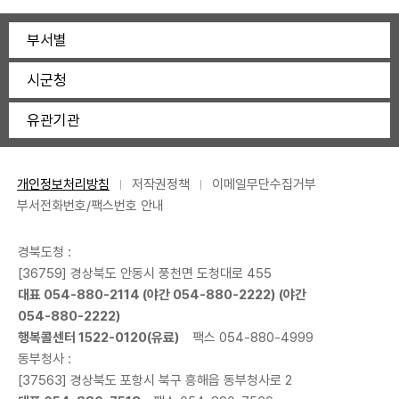
부서별
시군청
유관기관
개인정보처리방침
저작권정책
이메일무단수집거부
부서전화번호/팩스번호 안내
경북도청 :
[36759] 경상북도 안동시 풍천면 도청대로 455
대표
054-880-2114
(야간
054-880-2222
) (야간
054-880-2222
)
행복콜센터
1522-0120
(유료)
팩스 054-880-4999
동부청사 :
[37563] 경상북도 포항시 북구 흥해읍 동부청사로 2