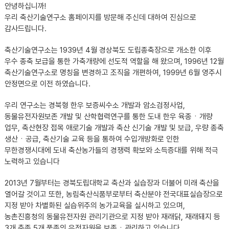
안녕하십니까!
우리 축산기술연구소 홈페이지를 방문해 주신데 대하여 진심으로
감사드립니다.
축산기술연구소는 1939년 4월 경상북도 도립종축장으로 개소한 이후
우수 종축 보급을 통한 가축개량에 선도적 역할을 해 왔으며, 1996년 12월
축산기술연구소로 명칭을 변경하고 조직을 개편하여, 1999년 6월 영주시
안정면으로 이전 하였습니다.
우리 연구소는 경북형 한우 보증씨수소 개발과 암소검정사업,
동물유전자원보존 개발 및 산학협력연구를 통한 도내 한우 육종ㆍ개량
업무, 축산현장 접목 애로기술 개발과 축산 신기술 개발 및 보급, 우량 종축
생산ㆍ공급, 축산기술 교육 등을 통하여 수입개방화로 인한
무한경쟁시대에 도내 축산농가들의 경쟁력 확보와 소득증대를 위해 적극
노력하고 있습니다
2013년 7월부터는 경북도립대학교 축산과 실습장과 더불어 미래 축산을
열어갈 것이고 또한, 농림축산식품부로부터 축산분야 전국대표실습장으로
지정 받아 차별화된 실습위주의 농가교육을 실시하고 있으며,
농촌진흥청의 동물유전자원 관리기관으로 지정 받아 재래닭, 재래돼지 등
3개 축종 5개 품종의 유전자원을 보존ㆍ관리하고 있습니다.