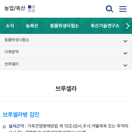
농업/축산
소식
농축산
동물위생시험소
축산기술연구소
동물위생시험소
가축방역
브루셀라
브루셀라
브루셀라병 검진
실시근거
: 가축전염병예방법 제 15조(검사,주사,약물목욕 또는 투약의