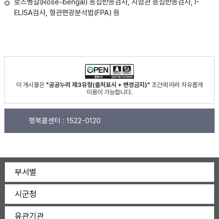
로즈벵갈(Rose-bengal) 응집반응검사, 시험관 응집반응검사, I-
ELISA검사, 형관편광분석법(FPA) 등
이 게시물은
"공공누리 제3유형(출처표시 + 변경금지)"
조건에 따라 자유롭게
이용이 가능합니다.
행복콜센터 :
1522-0120
부서별
시군청
유관기관