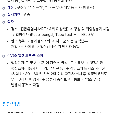
실시 등), 결핵병 및 브루셀라병 방역실시요령
대상
: 젖소(납유 전농가), 한ㆍ육우(거래우 등 검사 의뢰소)
실시기간
: 연중
절차
젖소
: 집합유검사(MRT : 4회 이상/년) → 양성 및 의양성농가 채혈
→ 혈청검사 (Rose-bengal, Tube test 또는 I-ELISA)
한ㆍ육우
: • 농가검사의뢰 → 시ㆍ군 또는 방역본부
채혈ㆍ검사의뢰 → 혈청검사(상기 방법과 동일)
감염소 발생에 따른 조치
행정기관(도 및 시ㆍ군)에 감염소 발생보고ㆍ통보 → 행정기관
행정조치(이동제한, 격리, 살처분 등) → 감염소와 동거소 재검진
(시험소 : 30～60 일 간격 2회 이상 재검사 실시 후 최종발생일로
부터 6개월 후 검사) → 음성시 종식보고ㆍ통보, 감염소(양성)
발생시 동거소 재검
진단 방법