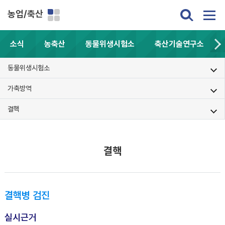
농업/축산
소식
농축산
동물위생시험소
축산기술연구소
동물위생시험소
가축방역
결핵
결핵
결핵병 검진
실시근거