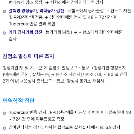
번식농가 암소 중점) → 시험소에서 감마인터페론 검사
결핵병 양성농가, 역학농가 검진
: 시험소에서 농가출장 → 전두수 채혈
및 PPD진단액 접종 → 감마인터페론 검사 및 48 ~ 72시간 후
Tuberculin반응 결과 확인
기타 검사의뢰 검진
: 농가의뢰(채혈) → 시험소에서 감마인터페론
검사
감염소 발생에 따른 조치
행정기관(도 및 시ㆍ군)에 감염소 발생보고ㆍ통보→행정기관 행정조치
(이동제한, 격리, 살처분 등)→ 동거소 재검사(시험소 : 60 ~ 90 일 간격
2회 이상)→음성시 종식보고ㆍ통보, 양성시 동거소 재검사
면역학적 진단
Tuberculin반응 검사 : PPD진단액을 미근부 추벽에 피내접종하여 48
~ 72시간 후에 피부종창도 측정
감마인터페론 검사 : 채취한 혈액으로 실험실 내에서 ELISA 검사