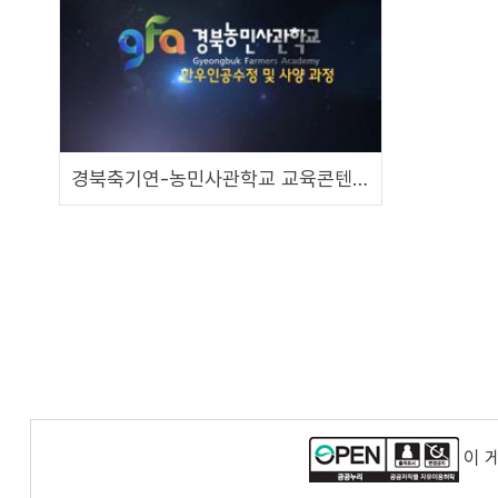
경북축기연-농민사관학교 교육콘텐츠 19. 한우인공수정 및 사양 과정안내
이 