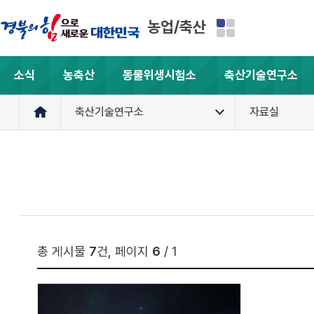
농업/축산
소식
농축산
동물위생시험소
축산기술연구소
축산기술연구소
자료실
총 게시물
7
건, 페이지
6
/ 1