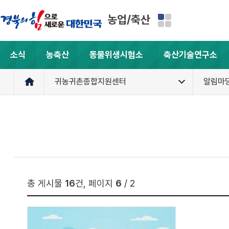
농업/축산
소식
농축산
동물위생시험소
축산기술연구소
귀농귀촌종합지원센터
알림마
총 게시물
16
건, 페이지
6
/ 2