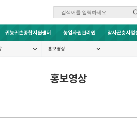
귀농귀촌종합지원센터
농업자원관리원
잠사곤충사업
당
홍보영상
홍보영상