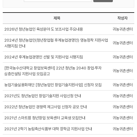
제목
작성자
2026년 청년농업인 육성분야 도 보조사업 주요내용
귀농귀촌센터
2024년 청년농업인(청년창업협 후계농업경영인) 영농정착 지원사업
귀농귀촌센터
시행지침 안내
2024년 후계농업경영인 선발 및 지원사업 시행지침
귀농귀촌센터
[한국농수산대학교 창업보육센터] 22년 청년농 2040 창업·투자
귀농귀촌센터
심층컨설팅 지원사업 모집공고
농업기술실용화재단 [청년농업인 창업기술지원사업] 신청자 모집
귀농귀촌센터
2021년도 청년농업인 창업기술지원 사업신청 안내
귀농귀촌센터
2022년 청년농업인 경쟁력 제고사업 신청자 공모 안내
귀농귀촌센터
2021년 스마트팜 청년창업 보육센터 교육생 모집안내
귀농귀촌센터
2021년 2학기 농림축산식품부 대학 장학금 지원사업 안내
귀농귀촌센터