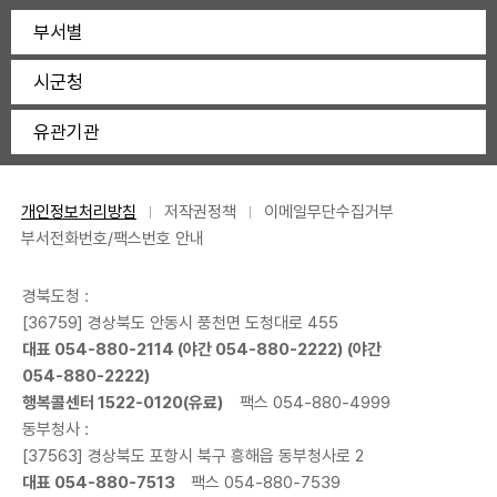
부서별
시군청
유관기관
개인정보처리방침
저작권정책
이메일무단수집거부
부서전화번호/팩스번호 안내
경북도청 :
[36759] 경상북도 안동시 풍천면 도청대로 455
대표
054-880-2114
(야간
054-880-2222
) (야간
054-880-2222
)
행복콜센터
1522-0120
(유료)
팩스 054-880-4999
동부청사 :
[37563] 경상북도 포항시 북구 흥해읍 동부청사로 2
대표
054-880-7513
팩스 054-880-7539