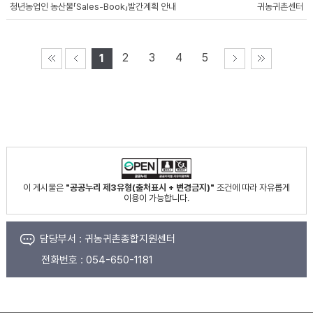
청년농업인 농산물「Sales-Book」발간계획 안내
귀농귀촌센터
2
3
4
5
1
이 게시물은
"공공누리 제3유형(출처표시 + 변경금지)"
조건에 따라 자유롭게
이용이 가능합니다.
담당부서 :
귀농귀촌종합지원센터
전화번호 :
054-650-1181