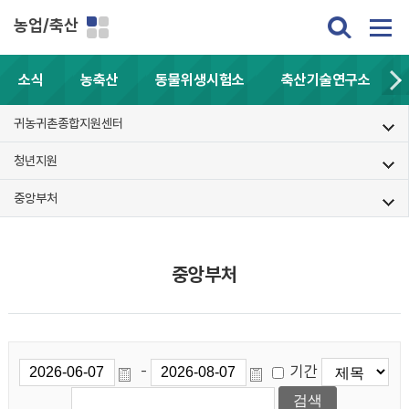
농업/축산
소식
농축산
동물위생시험소
축산기술연구소
귀농귀촌종합지원센터
청년지원
중앙부처
중앙부처
기간
-