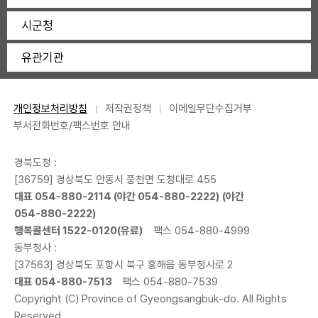
시군청
유관기관
개인정보처리방침
저작권정책
이메일무단수집거부
부서전화번호/팩스번호 안내
경북도청 :
[36759] 경상북도 안동시 풍천면 도청대로 455
대표
054-880-2114
(야간
054-880-2222
) (야간
054-880-2222
)
행복콜센터
1522-0120
(유료)
팩스 054-880-4999
동부청사 :
[37563] 경상북도 포항시 북구 흥해읍 동부청사로 2
대표
054-880-7513
팩스 054-880-7539
Copyright (C) Province of Gyeongsangbuk-do. All Rights
Reserved.