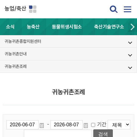
농업/축산
소식
농축산
동물위생시험소
축산기술연구소
귀농귀촌종합지원센터
귀농귀촌안내
귀농귀촌조례
귀농귀촌조례
기간
-