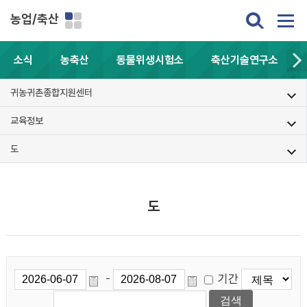
농업/축산
소식
농축산
동물위생시험소
축산기술연구소
귀농귀촌종합지원센터
교육정보
도
도
기간
-