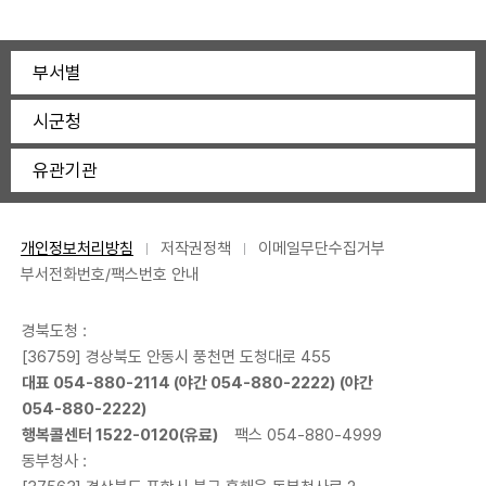
부서별
시군청
유관기관
개인정보처리방침
저작권정책
이메일무단수집거부
부서전화번호/팩스번호 안내
경북도청 :
[36759] 경상북도 안동시 풍천면 도청대로 455
대표
054-880-2114
(야간
054-880-2222
) (야간
054-880-2222
)
행복콜센터
1522-0120
(유료)
팩스 054-880-4999
동부청사 :