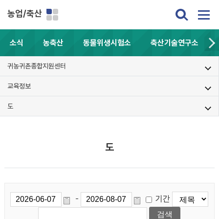
농업/축산
소식
농축산
동물위생시험소
축산기술연구소
귀농귀촌종합지원센터
교육정보
도
도
기간
-