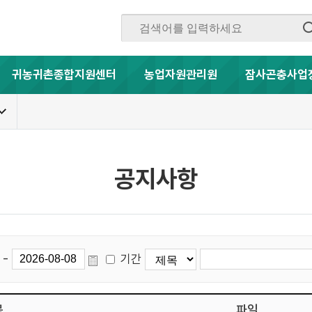
귀농귀촌종합지원센터
농업자원관리원
잠사곤충사업
공지사항
-
기간
목
파일