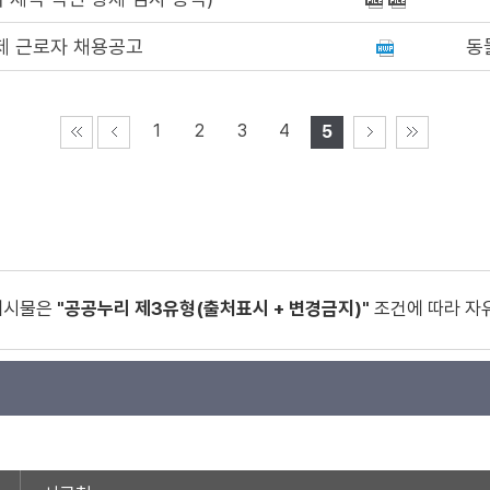
제 근로자 채용공고
동
1
2
3
4
5
게시물은
"공공누리 제3유형(출처표시 + 변경금지)"
조건에 따라 자