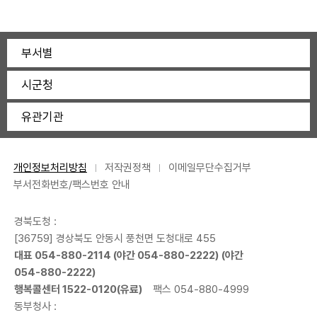
부서별
시군청
유관기관
개인정보처리방침
저작권정책
이메일무단수집거부
부서전화번호/팩스번호 안내
경북도청 :
[36759] 경상북도 안동시 풍천면 도청대로 455
대표
054-880-2114
(야간
054-880-2222
) (야간
054-880-2222
)
행복콜센터
1522-0120
(유료)
팩스 054-880-4999
동부청사 :