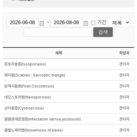
기간
-
제목
작성자
등포자충증(Isosporiasis)
관리자
돼지옴(Scabies ; Sarcoptic mange)
관리자
닭콕시듐병(Fowl Coccidiosis)
관리자
네오스포라병(Neosporosis)
관리자
낭미충증(Cysticercisis)
관리자
꿀벌응애감염증(Infestation Varroa jacobsoni)
관리자
꿀벌노제마병(Nosemosis of bees)
관리자