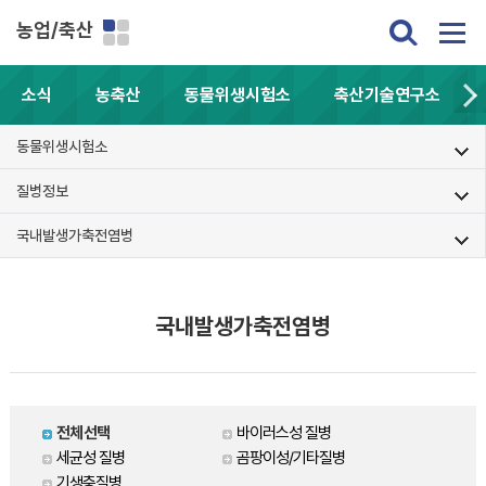
농업/축산
소식
농축산
동물위생시험소
축산기술연구소
동물위생시험소
질병정보
국내발생가축전염병
국내발생가축전염병
전체선택
바이러스성 질병
세균성 질병
곰팡이성/기타질병
기생충질병