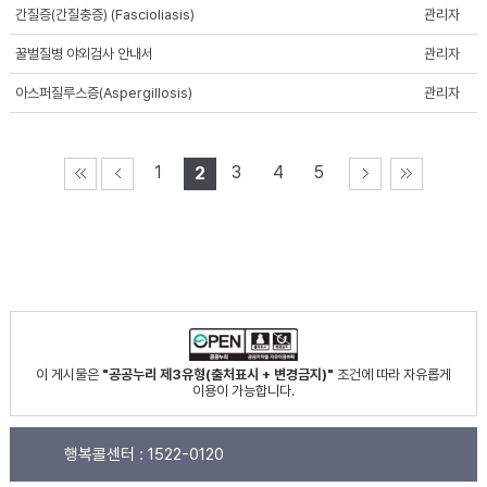
간질증(간질충증) (Fascioliasis)
관리자
꿀벌질병 야외검사 안내서
관리자
아스퍼질루스증(Aspergillosis)
관리자
1
3
4
5
2
이 게시물은
"공공누리 제3유형(출처표시 + 변경금지)"
조건에 따라 자유롭게
이용이 가능합니다.
행복콜센터 :
1522-0120