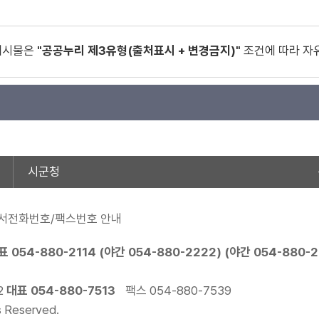
게시물은
"공공누리 제3유형(출처표시 + 변경금지)"
조건에 따라 자
시군청
서전화번호/팩스번호 안내
표
054-880-2114
(야간
054-880-2222
) (야간
054-880-
2
대표
054-880-7513
팩스 054-880-7539
s Reserved.