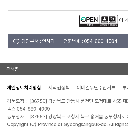
이 
담당부서 :
인사과
전화번호 :
054-880-4584
부서별
개인정보처리방침
저작권정책
이메일무단수집거부
부
경북도청 :
[36759] 경상북도 안동시 풍천면 도청대로 455
대
팩스 054-880-4999
동부청사 :
[37563] 경상북도 포항시 북구 흥해읍 동부청사로 
Copyright (C) Province of Gyeongsangbuk-do. All Right