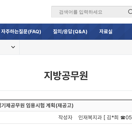
자주하는질문(FAQ)
질의/응답(Q&A)
자료실
지방공무원
임기제공무원 임용시험 계획(재공고)
작성자
인재복지과 [ 김*희 ☎054