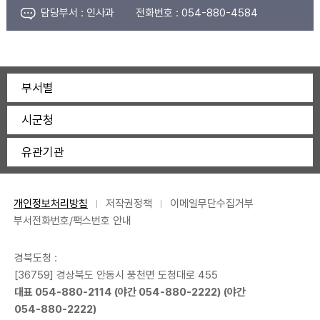
담당부서 :
인사과
전화번호 :
054-880-4584
부서별
시군청
유관기관
개인정보처리방침
저작권정책
이메일무단수집거부
부서전화번호/팩스번호 안내
경북도청 :
[36759] 경상북도 안동시 풍천면 도청대로 455
대표
054-880-2114
(야간
054-880-2222
) (야간
054-880-2222
)