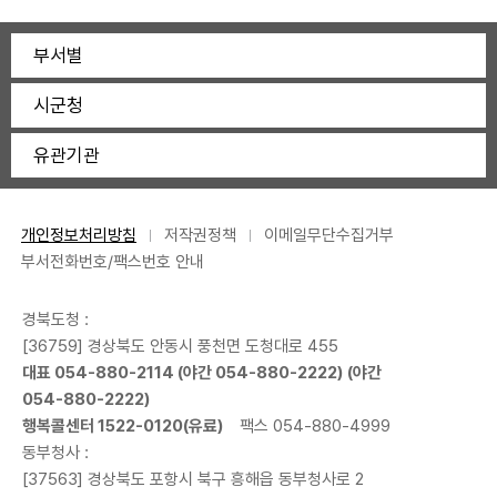
부서별
시군청
유관기관
개인정보처리방침
저작권정책
이메일무단수집거부
부서전화번호/팩스번호 안내
경북도청 :
[36759] 경상북도 안동시 풍천면 도청대로 455
대표
054-880-2114
(야간
054-880-2222
) (야간
054-880-2222
)
행복콜센터
1522-0120
(유료)
팩스 054-880-4999
동부청사 :
[37563] 경상북도 포항시 북구 흥해읍 동부청사로 2