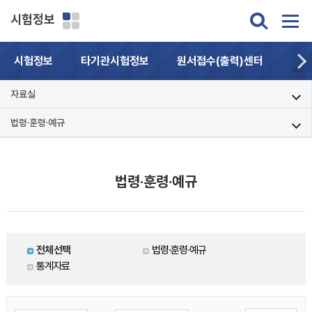
시험정보
시험정보
타기관시험정보
원서접수(출력)센터
자주
자료실
법령·훈령·예규
법령·훈령·예규
전체선택
법령·훈령·예규
통계자료