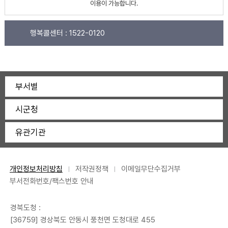
이용이 가능합니다.
행복콜센터 :
1522-0120
부서별
시군청
유관기관
개인정보처리방침
저작권정책
이메일무단수집거부
부서전화번호/팩스번호 안내
경북도청 :
[36759] 경상북도 안동시 풍천면 도청대로 455