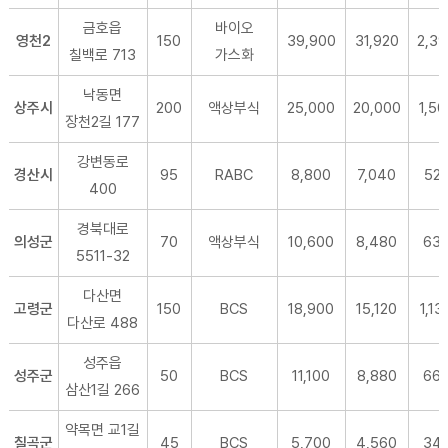
금호읍
바이오
영천2
150
39,900
31,920
2,3
칠백로 713
가스화
낙동면
상주시
200
액상부식
25,000
20,000
1,50
장천2길 177
강변동로
경산시
95
RABC
8,800
7,040
52
400
경북대로
의성군
70
액상부식
10,600
8,480
63
5511-32
다산면
고령군
150
BCS
18,900
15,120
1,13
다산로 488
성주읍
성주군
50
BCS
11,100
8,880
66
삼산1길 266
약목면 교1길
칠곡군
45
BCS
5,700
4,560
34