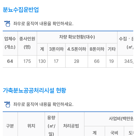
분뇨수집운반업
좌우로 움직여 내용을 확인하세요.
차량 확보현황(대수)
업체수
종사인원
수집ㆍ운
(개소)
(명)
(㎥/
계
3톤이하
4.5톤이하
8톤이하
기타
64
175
130
17
28
66
19
345,
가축분뇨공공처리시설 현황
좌우로 움직여 내용을 확인하세요.
용량
사업비(백만원
구분
위치
(㎥/
처리공법
계
국비
도
일)