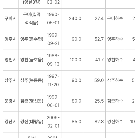
(양실3길)
03-02
구미(칠곡
1990-
구미시
240.0
27.4
구미하수
27
석적읍)
05-01
1999-
영주시
영주(문수면)
90.0
52.7
영주하수
52
09-21
1988-
영천시
영천(금호읍)
100.0
41.7
영천하수
41
09-13
1997-
상주시
상주(복룡동)
90.0
59.0
상주하수
59
11-20
1999-
문경시
점촌(영신동)
80.0
25.5
점촌하수
29
06-01
2009-
경산시
경산(대평동)
85.0
82.8
경산하수
192
02-01