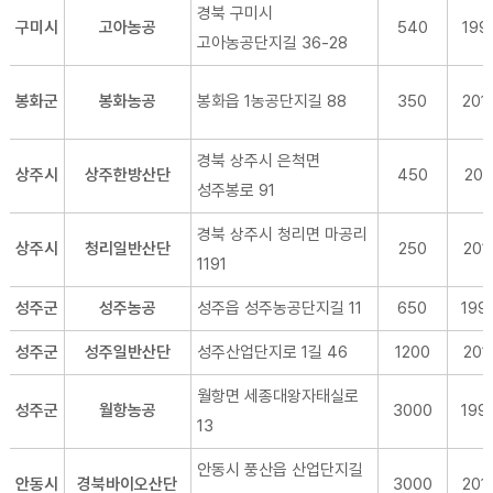
경북 구미시
구미시
고아농공
540
1990
고아농공단지길 36-28
봉화군
봉화농공
봉화읍 1농공단지길 88
350
2012
경북 상주시 은척면
상주시
상주한방산단
450
2011
성주봉로 91
경북 상주시 청리면 마공리
상주시
청리일반산단
250
2017
1191
성주군
성주농공
성주읍 성주농공단지길 11
650
199
성주군
성주일반산단
성주산업단지로 1길 46
1200
2015
월항면 세종대왕자태실로
성주군
월항농공
3000
199
13
안동시 풍산읍 산업단지길
안동시
경북바이오산단
3000
2016