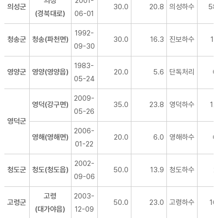
의성
2001-
의성군
30.0
20.8
의성하수
58
(경북대로)
06-01
1992-
청송군
청송(파천면)
30.0
16.3
진보하수
17
09-30
1983-
영양군
영양(영양읍)
20.0
5.6
단독처리
0
05-24
2009-
영덕(강구면)
35.0
23.8
영덕하수
12
05-26
영덕군
2006-
영해(영해면)
20.0
6.0
영해하수
6
01-22
2002-
청도군
청도(청도읍)
50.0
13.9
청도하수
2
09-06
고령
2003-
고령군
50.0
23.0
고령하수
16
(대가야읍)
12-09