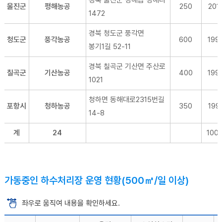
경북 울진군 평해읍 평해리
울진군
평해농공
250
2018
1472
경북 청도군 풍각면
청도군
풍각농공
600
199
봉기1길 52-11
경북 칠곡군 기산면 주산로
칠곡군
기산농공
400
199
1021
청하면 동해대로2315번길
포항시
청하농공
350
1992
14-8
계
24
100
가동중인 하수처리장 운영 현황(500㎥/일 이상)
좌우로 움직여 내용을 확인하세요.