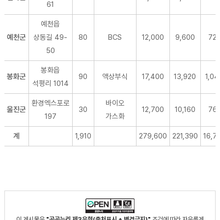
61
예천읍
예천군
상동길 49-
80
BCS
12,000
9,600
72
50
봉화읍
봉화군
90
액상부식
17,400
13,920
1,0
석평리 1014
환경엑스포로
바이오
울진군
30
12,700
10,160
76
197
가스화
계
1,910
279,600
221,390
16,7
이 게시물은
"공공누리 제3유형(출처표시 + 변경금지)"
조건에 따라 자유롭게