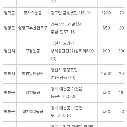
77
영덕군
로하스농공
강구면 금호샛길 115-64
1200
2017
경북 영양군 일월면
영양군
영양고추산업특구
650
2014
주실1길57-16
영천시 고경면
영천시
고경농공
상리공단길22(상리리600-
200
198
13)
영천시 동강포길
영천시
영천일반산단
2400
2015
21(도남동710)
경북 예천군 예천읍
예천군
예천농공
450
1992
농공단지길 53
경북 예천군 보문면
예천군
예천제2농공
400
2017
노트기길 16