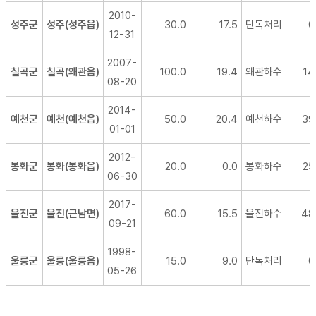
2010-
성주군
성주(성주읍)
30.0
17.5
단독처리
0
12-31
2007-
칠곡군
칠곡(왜관읍)
100.0
19.4
왜관하수
14
08-20
2014-
예천군
예천(예천읍)
50.0
20.4
예천하수
39
01-01
2012-
봉화군
봉화(봉화읍)
20.0
0.0
봉화하수
25
06-30
2017-
울진군
울진(근남면)
60.0
15.5
울진하수
48
09-21
1998-
울릉군
울릉(울릉읍)
15.0
9.0
단독처리
0
05-26