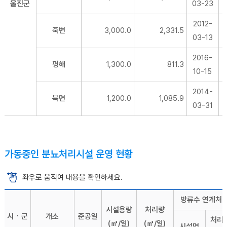
울진군
03-23
2012-
죽변
3,000.0
2,331.5
03-13
2016-
평해
1,300.0
811.3
10-15
2014-
북면
1,200.0
1,085.9
03-31
가동중인 분뇨처리시설 운영 현황
좌우로 움직여 내용을 확인하세요.
방류수 연계처
시설용량
처리량
시ㆍ군
개소
준공일
처리
(㎥/일)
(㎥/일)
시설명