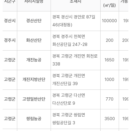
시군구
처리시설명
소재지
가동
(㎥/일)
경북 경산시 경안로 87길
경산시
경산산단
100000
1987
46(대정동)
경북 경주시 천북면
경주시
화산산단
200
200
화산공단길 247-28
경북 고령군 개진면 회천로
고령군
개진농공
1650
1995
338
경북 고령군 개진면
고령군
개진지방산단
1000
1997
개진산단길 39
경북 고령군 다산면
고령군
고령일반산단
770
199
다산산단로 9
경북 고령군 쌍림면
고령군
쌍림농공
3500
199
쌍림공단길 3