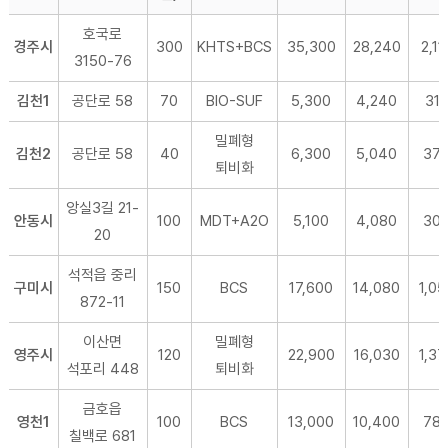
호국로
경주시
300
KHTS+BCS
35,300
28,240
2,11
3150-76
김천1
공단로 58
70
BIO-SUF
5,300
4,240
31
밀폐형
김천2
공단로 58
40
6,300
5,040
37
퇴비화
앙실3길 21-
안동시
100
MDT+A2O
5,100
4,080
30
20
석적읍 중리
구미시
150
BCS
17,600
14,080
1,05
872-11
이산면
밀폐형
영주시
120
22,900
16,030
1,37
석포리 448
퇴비화
금호읍
영천1
100
BCS
13,000
10,400
78
칠백로 681