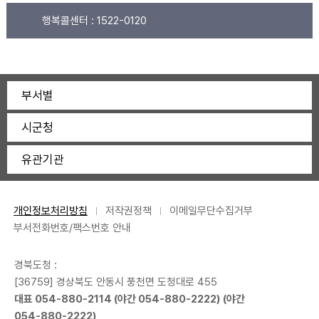
행복콜센터 :
1522-0120
부서별
시군청
유관기관
개인정보처리방침
저작권정책
이메일무단수집거부
부서전화번호/팩스번호 안내
경북도청 :
[36759] 경상북도 안동시 풍천면 도청대로 455
대표
054-880-2114
(야간
054-880-2222
) (야간
054-880-2222
)