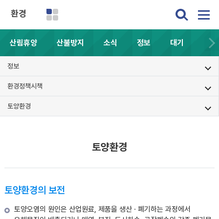
환경
산림휴양
산불방지
소식
정보
대기
정보
환경정책시책
토양환경
토양환경
토양환경의 보전
토양오염의 원인은 산업원료, 제품을 생산 · 폐기하는 과정에서