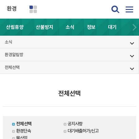
환경
산림휴양
산불방지
소식
정보
대기
소식
환경알림방
전체선택
전체선택
전체선택
공지사항
환경단속
대기배출허가/신고
물산업