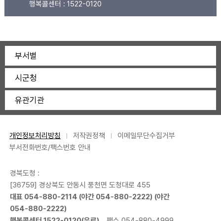
행복콜센터 :
1522-0120
부서별
시군청
유관기관
개인정보처리방침
저작권정책
이메일무단수집거부
부서전화번호/팩스번호 안내
경북도청 :
[36759] 경상북도 안동시 풍천면 도청대로 455
대표
054-880-2114
(야간
054-880-2222
) (야간
054-880-2222
)
행복콜센터
1522-0120
(유료)
팩스 054-880-4999