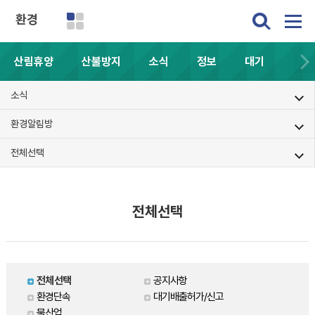
환경
산림휴양
산불방지
소식
정보
대기
소식
환경알림방
전체선택
전체선택
전체선택
공지사항
환경단속
대기배출허가/신고
물산업