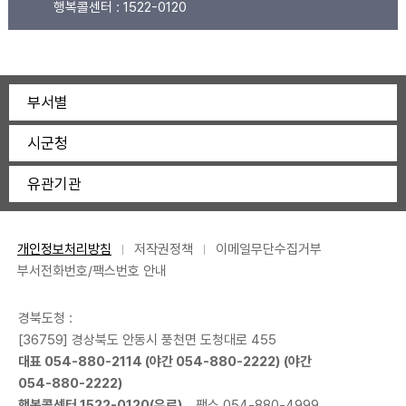
행복콜센터 :
1522-0120
부서별
시군청
유관기관
개인정보처리방침
저작권정책
이메일무단수집거부
부서전화번호/팩스번호 안내
경북도청 :
[36759] 경상북도 안동시 풍천면 도청대로 455
대표
054-880-2114
(야간
054-880-2222
) (야간
054-880-2222
)
행복콜센터
1522-0120
(유료)
팩스 054-880-4999