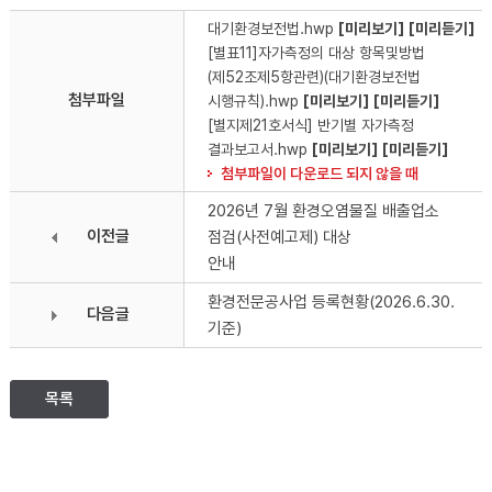
대기환경보전법.hwp
[미리보기]
[미리듣기]
[별표11]자가측정의 대상 항목및방법
(제52조제5항관련)(대기환경보전법
첨부파일
시행규칙).hwp
[미리보기]
[미리듣기]
[별지제21호서식] 반기별 자가측정
결과보고서.hwp
[미리보기]
[미리듣기]
첨부파일이 다운로드 되지 않을 때
2026년 7월 환경오염물질 배출업소
이전글
점검(사전예고제) 대상
안내
환경전문공사업 등록현황(2026.6.30.
다음글
기준)
목록