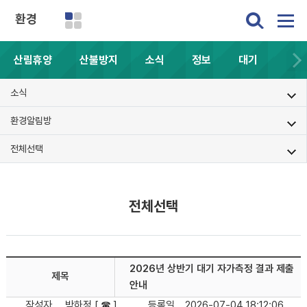
환경
산림휴양
산불방지
소식
정보
대기
소식
환경알림방
전체선택
전체선택
2026년 상반기 대기 자가측정 결과 제출
제목
안내
작성자
박하정 [ ☎ ]
등록일
2026-07-04 18:12:06