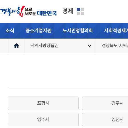
경제
소식
중소기업지원
노사민정협의회
사회적경제
지역사랑상품권
경상북도 지
포항시
경주시
영주시
영천시