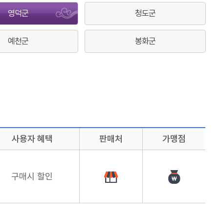
영덕군
청도군
예천군
봉화군
사용자 혜택
판매처
가맹점
구매시 할인