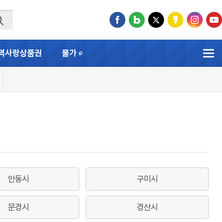
역사랑상품권
물가
새창
안동시
구미시
문경시
경산시