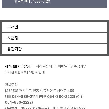
행복콜센터 :
1522-0120
부서별
시군청
유관기관
개인정보처리방침
저작권정책
이메일무단수집거부
부서전화번호/팩스번호 안내
경북도청 :
[36759] 경상북도 안동시 풍천면 도청대로 455
대표
054-880-2114
(야간
054-880-2222
) (야간
054-880-2222
)
행복콜센터
1522-0120
(유료)
팩스 054-880-4999