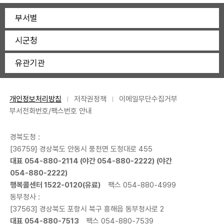
부서별
시군청
유관기관
개인정보처리방침
저작권정책
이메일무단수집거부
부서전화번호/팩스번호 안내
경북도청 :
[36759] 경상북도 안동시 풍천면 도청대로 455
대표
054-880-2114
(야간
054-880-2222
) (야간
054-880-2222
)
행복콜센터
1522-0120
(유료)
팩스 054-880-4999
동부청사 :
[37563] 경상북도 포항시 북구 흥해읍 동부청사로 2
대표
054-880-7513
팩스 054-880-7539