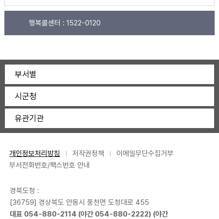
행복콜센터 :
1522-0120
부서별
시군청
유관기관
개인정보처리방침
저작권정책
이메일무단수집거부
부서전화번호/팩스번호 안내
경북도청 :
[36759] 경상북도 안동시 풍천면 도청대로 455
대표
054-880-2114
(야간
054-880-2222
) (야간