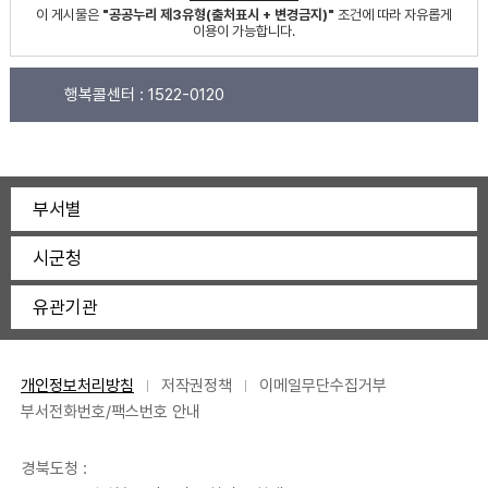
이 게시물은
"공공누리 제3유형(출처표시 + 변경금지)"
조건에 따라 자유롭게
이용이 가능합니다.
행복콜센터 :
1522-0120
부서별
시군청
유관기관
개인정보처리방침
저작권정책
이메일무단수집거부
부서전화번호/팩스번호 안내
경북도청 :