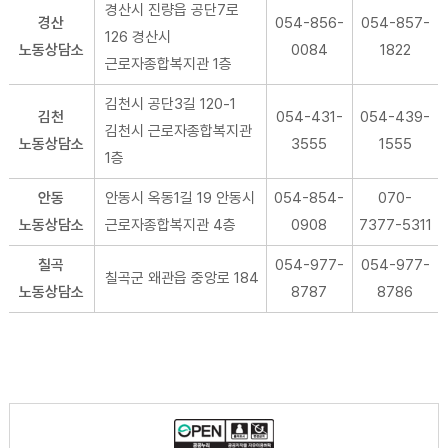
경산시 진량읍 공단7로
경산
054-856-
054-857-
126 경산시
노동상담소
0084
1822
근로자종합복지관 1층
김천시 공단3길 120-1
김천
054-431-
054-439-
김천시 근로자종합복지관
노동상담소
3555
1555
1층
안동
안동시 옥동1길 19 안동시
054-854-
070-
노동상담소
근로자종합복지관 4층
0908
7377-5311
칠곡
054-977-
054-977-
칠곡군 왜관읍 중앙로 184
노동상담소
8787
8786