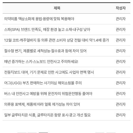
제목
작성자
의약외품 액상소화제 용법·용량에 맞춰 복용해야
관리자
스파(SPA) 브랜드 만족도, 매장 환경 높고 소재·내구성 낮아
관리자
12월 코트·캐주얼바지 등 의류 관련 소비자 상담 전월 대비 약 1.4배 증가
관리자
절수형 변기, 제품별로 세척성능·절수효과 등에 차이 있어
관리자
매년 증가하는 스키·스노보드 안전사고 주의하세요!
관리자
전동킥보드 대여, 기기 문제로 인한 사고에도 사업자 면책 명시
관리자
어그(UGG) 부츠 판매하는 사기의심 해외쇼핑몰 주의
관리자
버스 내 안전사고 예방을 위해 운전자의 위험운전행동 줄여야
관리자
의류용 표백제, 제품에 따라 얼룩 제거성능 차이 있어
관리자
일부 글루타치온 식품, 글루타치온 함량 표시·광고 개선 필요
관리자