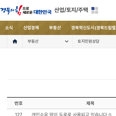
산업/토지/주택
소식
산업경제
부동산
경북혁신도시(경북드림밸
부동산
토지민원상담
번호
제목
127
개인소유 땅이 도로로 사용되고 있습니다