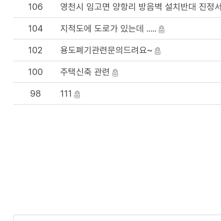
106
영천시 임고면 양항리 방음벽 설치반대 진정
104
지적도에 도로가 있는데 .....
102
용도폐기관련문의드려요~
100
주택신축 관련
98
111