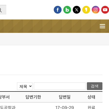
당부서
답변기한
답변일
상태
철도공항과
17-09-29
완료