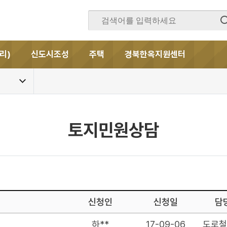
리)
신도시조성
주택
경북한옥지원센터
토지민원상담
신청인
신청일
담
하**
17-09-06
도로