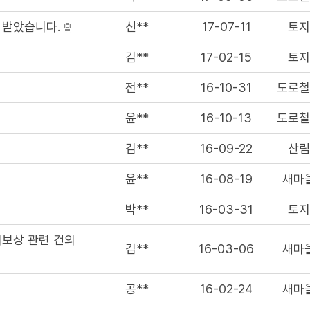
 받았습니다.
신**
17-07-11
토
김**
17-02-15
토
전**
16-10-31
도로
윤**
16-10-13
도로
김**
16-09-22
산
윤**
16-08-19
새마
박**
16-03-31
토
미보상 관련 건의
김**
16-03-06
새마
공**
16-02-24
새마