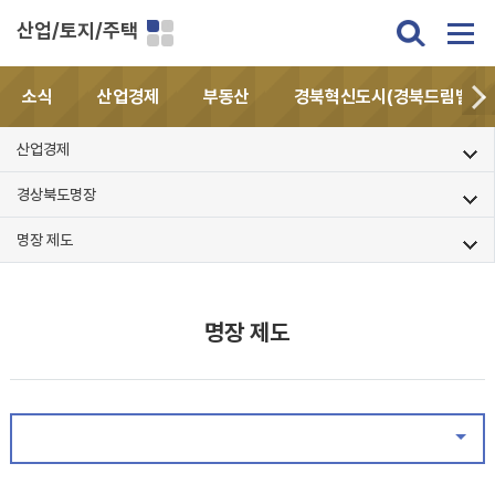
산업/토지/주택
소식
산업경제
부동산
경북혁신도시(경북드림밸리)
산업경제
경상북도명장
명장 제도
명장 제도
같은