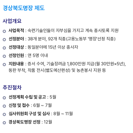
경상북도명장 제도
사업개요
사업목적
: 숙련기술인들이 자부심을 가지고 계속 종사토록 지원
선정분야
: 38개 분야, 92개 직종(고용노동부 '명장'선정 직종)
선정대상
: 동일분야에 15년 이상 종사자
선정인원
: 연 5명 이내
지원내용
: 증서 수여, 기술장려금 1,800만원 지급(월 30만원×5년),
동판 부착, 작품 전시(별도예산편성) 및 농촌봉사 지원 등
추진절차
선정계획 수립 및 공고
: 5월
신청 및 접수
: 6월 ~ 7월
심사위원회 구성 및 심사
: 8월 ~ 11월
경상북도명장 선정
: 12월