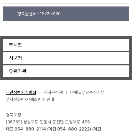
행복콜센터 :
1522-0120
부서별
시군청
유관기관
개인정보처리방침
저작권정책
이메일무단수집거부
부서전화번호/팩스번호 안내
경북도청 :
[36759] 경상북도 안동시 풍천면 도청대로 455
대표
054-880-2114
(야간
054-880-2222
) (야간