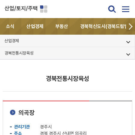
산업/토지/주택
소식
산업경제
부동산
경북혁신도시(경북드림밸리)
산업경제
경북전통시장육성
경북전통시장육성
의곡장
관리기관
경주시
주소
경북 경주시 산내면 의곡리