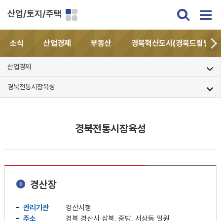
산업/토지/주택
소식
산업경제
부동산
경북혁신도시(경북드림밸리)
산업경제
경북전통시장육성
경북전통시장육성
경산장
관리기관
경산시청
주소
경북 경산시 삼북, 중방, 서상동 일원