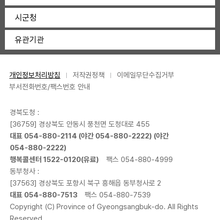
시군청
유관기관
개인정보처리방침
저작권정책
이메일무단수집거부
부서전화번호/팩스번호 안내
경북도청 :
[36759] 경상북도 안동시 풍천면 도청대로 455
대표
054-880-2114
(야간
054-880-2222
) (야간
054-880-2222
)
행복콜센터
1522-0120
(유료)
팩스 054-880-4999
동부청사 :
[37563] 경상북도 포항시 북구 흥해읍 동부청사로 2
대표
054-880-7513
팩스 054-880-7539
Copyright (C) Province of Gyeongsangbuk-do. All Rights
Reserved.