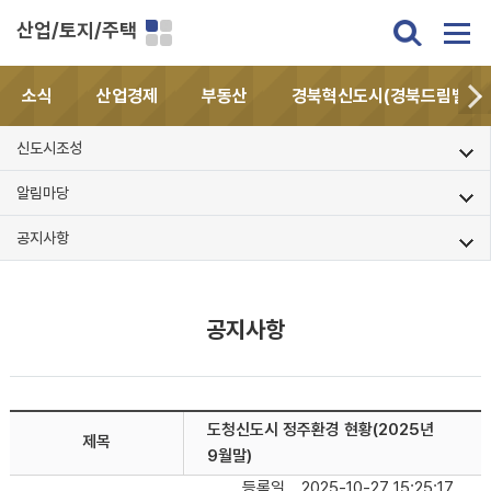
산업/토지/주택
소식
산업경제
부동산
경북혁신도시(경북드림밸리)
신도시조성
알림마당
공지사항
공지사항
도청신도시 정주환경 현황(2025년
제목
9월말)
등록일
2025-10-27 15:25:17