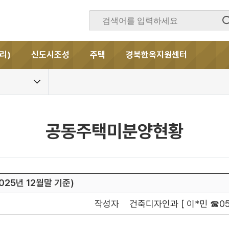
리)
신도시조성
주택
경북한옥지원센터
공동주택미분양현황
25년 12월말 기준)
작성자
건축디자인과 [ 이*민 ☎054