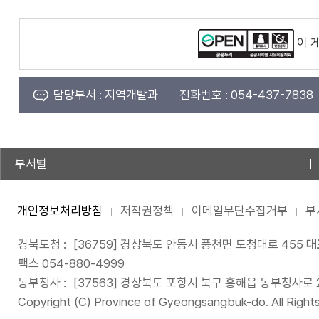
이 
담당부서 :
지역개발과
전화번호 :
054-437-7838
부서별
개인정보처리방침
저작권정책
이메일무단수집거부
부
경북도청 :
[36759] 경상북도 안동시 풍천면 도청대로 455
대
팩스 054-880-4999
동부청사 :
[37563] 경상북도 포항시 북구 흥해읍 동부청사로 
Copyright (C) Province of Gyeongsangbuk-do. All Right