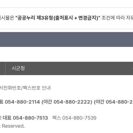
게시물은
"공공누리 제3유형(출처표시 + 변경금지)"
조건에 따라 자
시군청
서전화번호/팩스번호 안내
표
054-880-2114
(야간
054-880-2222
) (야간
054-880-
2
대표
054-880-7513
팩스 054-880-7539
s Reserved.