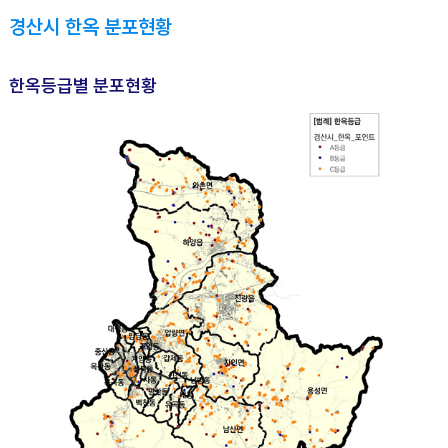
경산시 한옥 분포현황
한옥등급별 분포현황