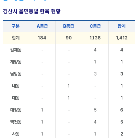
경산시 읍면동별 한옥 현황
구분
A등급
B등급
C등급
합계
합계
184
90
1,138
1,412
갑제동
-
-
4
4
계양동
-
-
1
1
남방동
-
-
3
3
내동
-
1
-
1
대동
-
1
-
1
대정동
1
-
5
6
백천동
1
-
4
5
사동
1
-
1
2