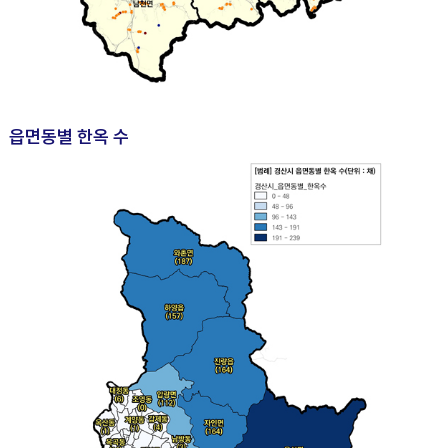
읍면동별 한옥 수