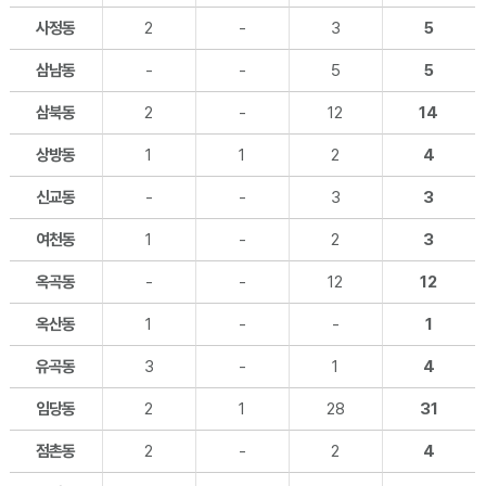
사정동
2
-
3
5
삼남동
-
-
5
5
삼북동
2
-
12
14
상방동
1
1
2
4
신교동
-
-
3
3
여천동
1
-
2
3
옥곡동
-
-
12
12
옥산동
1
-
-
1
유곡동
3
-
1
4
임당동
2
1
28
31
점촌동
2
-
2
4