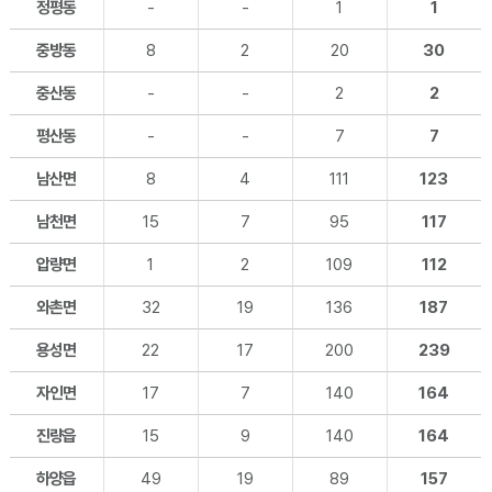
정평동
-
-
1
1
중방동
8
2
20
30
중산동
-
-
2
2
평산동
-
-
7
7
남산면
8
4
111
123
남천면
15
7
95
117
압량면
1
2
109
112
와촌면
32
19
136
187
용성면
22
17
200
239
자인면
17
7
140
164
진량읍
15
9
140
164
하양읍
49
19
89
157