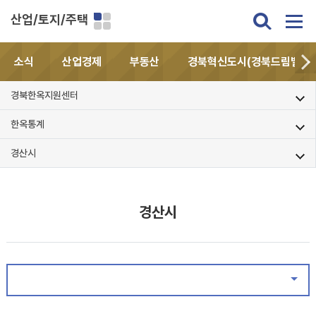
산업/토지/주택
소식
산업경제
부동산
경북혁신도시(경북드림밸리)
경북한옥지원센터
한옥통계
경산시
경산시
같은