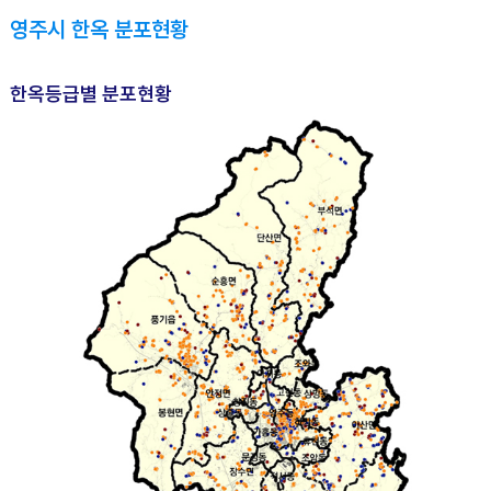
영주시 한옥 분포현황
한옥등급별 분포현황