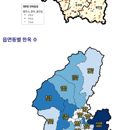
읍면동별 한옥 수