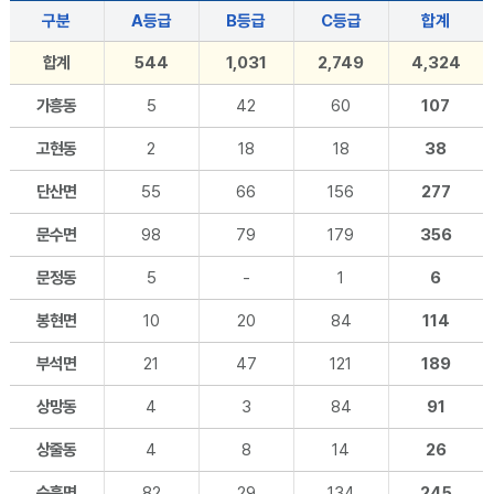
구분
A등급
B등급
C등급
합계
합계
544
1,031
2,749
4,324
가흥동
5
42
60
107
고현동
2
18
18
38
단산면
55
66
156
277
문수면
98
79
179
356
문정동
5
-
1
6
봉현면
10
20
84
114
부석면
21
47
121
189
상망동
4
3
84
91
상줄동
4
8
14
26
순흥면
82
29
134
245