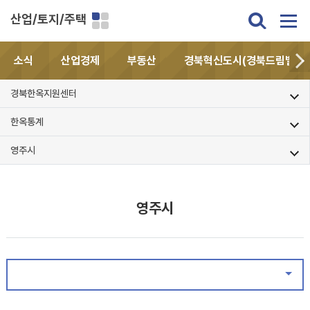
산업/토지/주택
소식
산업경제
부동산
경북혁신도시(경북드림밸리)
경북한옥지원센터
한옥통계
영주시
영주시
같은